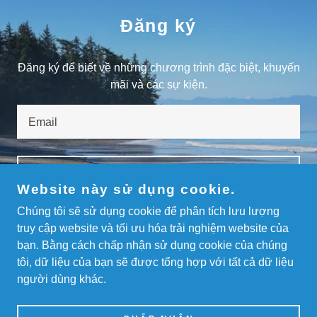
Đăng ký
Đăng ký để biết về những chương trình đặc biệt, khuyến
mãi và các sự kiện.
Email
ĐĂNG KÝ
Website này sử dụng cookie.
Chúng tôi sẽ sử dụng cookie để phân tích lưu lượng
truy cập website và tối ưu hóa trải nghiệm website của
bạn. Bằng cách chấp nhận sử dụng cookie của chúng
BẢN QUYỀN © 2024 THESINHTOURISM - MỌI
tôi, dữ liệu của bạn sẽ được tổng hợp với tất cả dữ liệu
QUYỀN ĐƯỢC BẢO LƯU.
người dùng khác.