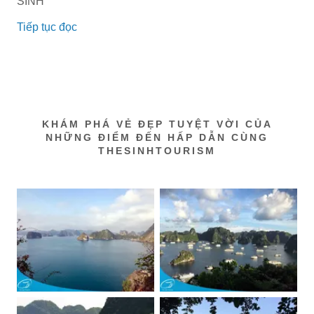
SINH
Tiếp tục đọc
KHÁM PHÁ VẺ ĐẸP TUYỆT VỜI CỦA
NHỮNG ĐIỂM ĐẾN HẤP DẪN CÙNG
THESINHTOURISM